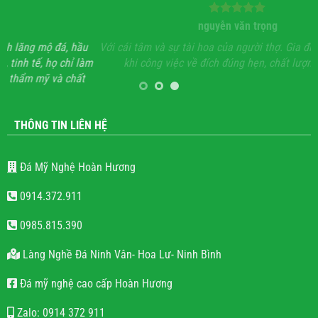
nguyễn văn trọng
 hầu
Với cái tâm và sự tài hoa của người thợ. Gia đình rất hoan hỉ
hỉ làm
khi công việc về đích đúng hẹn, chất lượng, uy tín.
chất
THÔNG TIN LIÊN HỆ
Đá Mỹ Nghệ Hoàn Hương
0914.372.911
0985.815.390
Làng Nghề Đá Ninh Vân- Hoa Lư- Ninh Bình
Đá mỹ nghệ cao cấp Hoàn Hương
Zalo: 0914 372 911