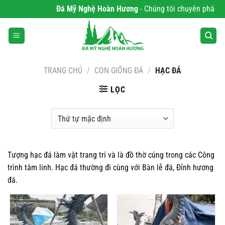
Bỏ
Đá Mỹ Nghệ Hoàn Hương
- Chúng tôi chuyên phân phố
qua
nội
dung
TRANG CHỦ
/
CON GIỐNG ĐÁ
/
HẠC ĐÁ
LỌC
Tượng hạc đá làm vật trang trí và là đồ thờ cúng trong các Công
trình tâm linh. Hạc đá thường đi cùng với Bàn lễ đá, Đỉnh hương
đá.