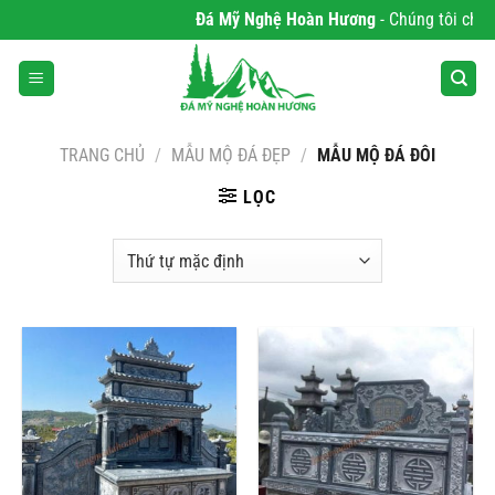
Bỏ
Đá Mỹ Nghệ Hoàn Hương
- Chúng tôi chuyên 
qua
nội
dung
TRANG CHỦ
/
MẪU MỘ ĐÁ ĐẸP
/
MẪU MỘ ĐÁ ĐÔI
LỌC