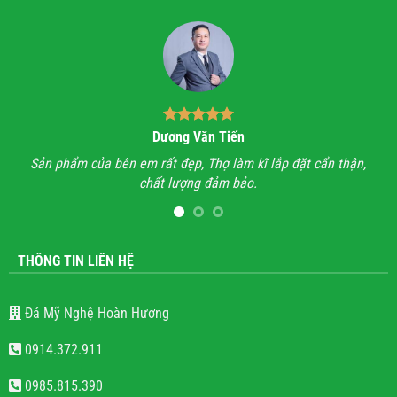
Dương Văn Tiến
Sản phẩm của bên em rất đẹp, Thợ làm kĩ lắp đặt cẩn thận,
Anh đã 
chất lượng đảm bảo.
hết mọi c
lăng mộ
THÔNG TIN LIÊN HỆ
Đá Mỹ Nghệ Hoàn Hương
0914.372.911