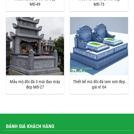
MĐ-49
MĐ-73
Mẫu mộ đôi đá 3 mái đao mây
Thiết kế mộ đôi đá tam sơn đẹp
đẹp MĐ-27
giá rẻ 04
ĐÁNH GIÁ KHÁCH HÀNG