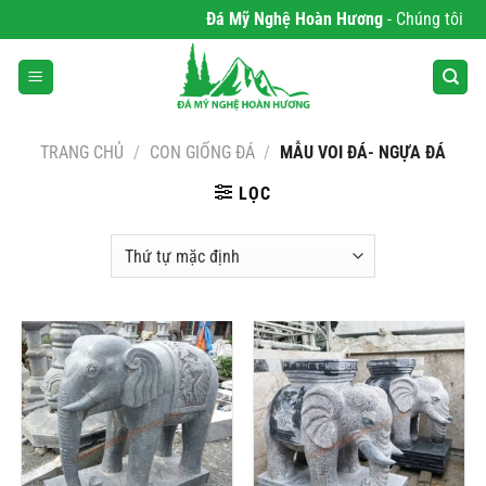
Bỏ
Đá Mỹ Nghệ Hoàn Hương
- Chúng tôi chuy
qua
nội
dung
TRANG CHỦ
/
CON GIỐNG ĐÁ
/
MẪU VOI ĐÁ- NGỰA ĐÁ
LỌC