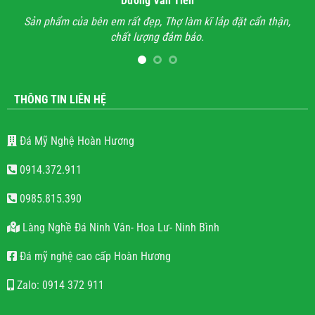
Dương Văn Tiến
n hỉ
Sản phẩm của bên em rất đẹp, Thợ làm kĩ lắp đặt cẩn thận,
A
chất lượng đảm bảo.
hết
l
THÔNG TIN LIÊN HỆ
Đá Mỹ Nghệ Hoàn Hương
0914.372.911
0985.815.390
Làng Nghề Đá Ninh Vân- Hoa Lư- Ninh Bình
Đá mỹ nghệ cao cấp Hoàn Hương
Zalo: 0914 372 911