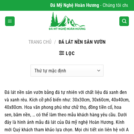
Bỏ
Đá Mỹ Nghệ Hoàn Hương
- Chúng tôi chuyên p
qua
nội
dung
TRANG CHỦ
/
ĐÁ LÁT NỀN SÂN VƯỜN
LỌC
Đá lát nền sân vườn bằng đá tự nhiên với chất liệu đá xanh đen
và xanh rêu. Kích cỡ phổ biến như: 30x30cm, 30x60cm, 40x40cm,
40x80cm. Hoa văn phong phú như chữ thọ, đồng tiền cổ, hoa
sen, băm nền, … có thể làm theo mẫu khách hàng yêu cầu. Dưới
đây là hình ảnh mẫu đá lát của Đá mỹ nghệ Hoàn Hương. Kính
mới Quý khách tham khảo lựa chọn. Mọi chi tiết xin liên hệ với A