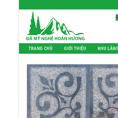
Bỏ
qua
nội
dung
TRANG CHỦ
GIỚI THIỆU
KHU LĂN