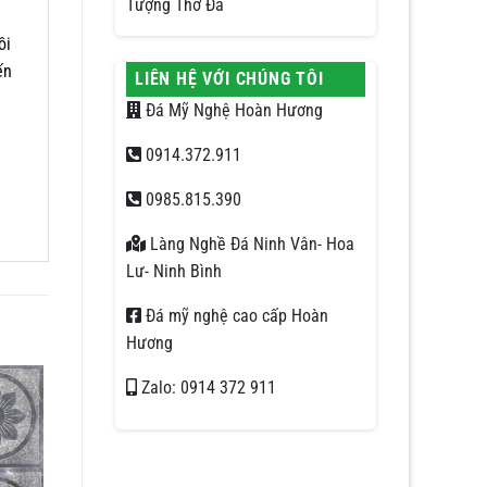
Tượng Thờ Đá
ồi
ến
LIÊN HỆ VỚI CHÚNG TÔI
Đá Mỹ Nghệ Hoàn Hương
0914.372.911
0985.815.390
Làng Nghề Đá Ninh Vân- Hoa
Lư- Ninh Bình
Đá mỹ nghệ cao cấp Hoàn
Hương
Zalo: 0914 372 911