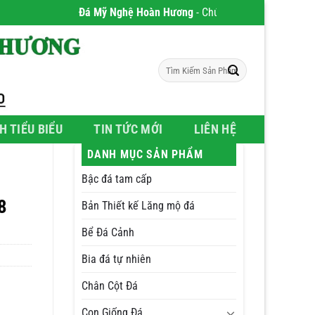
Đá Mỹ Nghệ Hoàn Hương
- Chúng tôi chuyên phân phối S
Tìm
kiếm:
H TIỂU BIỂU
TIN TỨC MỚI
LIÊN HỆ
DANH MỤC SẢN PHẨM
Bậc đá tam cấp
8
Bản Thiết kế Lăng mộ đá
Bể Đá Cảnh
Bia đá tự nhiên
Chân Cột Đá
Con Giống Đá