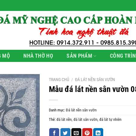
G MỘ
NHÀ THỜ HỌ
SẢN PHẨM
CÔNG TRÌN
TRANG CHỦ
/
ĐÁ LÁT NỀN SÂN VƯỜN
Mẫu đá lát nền sân vườn 0
Danh mục:
Đá lát nền sân vườn
Thẻ:
đá lát nền
,
đá lát sân vườn
,
đá lát tự nhiên