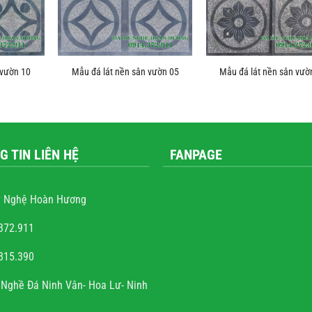
 vườn 10
Mẫu đá lát nền sân vườn 05
Mẫu đá lát nền sân vườ
G TIN LIÊN HỆ
FANPAGE
 Nghệ Hoàn Hương
372.911
815.390
ễn văn trọng
Nghề Đá Ninh Vân- Hoa Lư- Ninh
à sự tài hoa của người