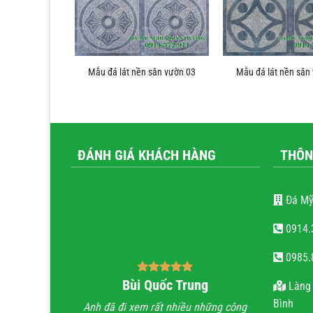
 sân vườn 06
Mẫu đá lát nền sân vườn 03
Mẫu đá lát nền sân
ĐÁNH GIÁ KHÁCH HÀNG
THÔN
Đá Mỹ
0914.
0985.
ăn Tiến
Bùi Quốc Trung
nguy
Làng 
Bình
 em rất đẹp, Thợ
Anh đã đi xem rất nhiều những công
Với cái tâm v