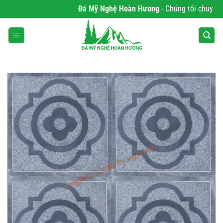
Bỏ
Đá Mỹ Nghệ Hoàn Hương
- Chúng tôi chuyên ph
qua
nội
dung