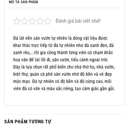
MÔ TẢ SẢN PHẨM
Đánh giá bài viết nhé!
Đá lát nền sân vườn tự nhiên là dòng vật liệu được
khai thác trực tiếp từ đá tự nhiên như đá xanh đen, đá
xanh rêu,… rồi gia công thành từng viên có chạm khắc
hoa văn để lát lối đi, sân vườn, tiểu cảnh ngoài trời.
Đây là lựa chọn rất phổ biến cho nhà thờ họ, nhà vườn,
biệt thự, quán cà phê sân vườn nhờ độ bền và vẻ đẹp
mộc mạc. Đá tự nhiên có độ bền và độ cứng cao, mỗi
viên đá có vân và màu sắc riêng, tạo cảm giác gần gũi.
SẢN PHẨM TƯƠNG TỰ