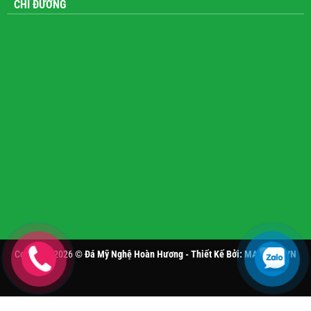
CHỈ ĐƯỜNG
Copyright 2026 ©
Đá Mỹ Nghệ Hoàn Hương - Thiết Kế Bởi:
MANHAN.VN