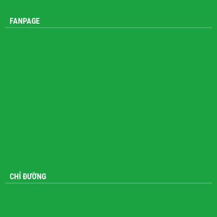
Zalo: 0914 372 911
FANPAGE
CHỈ ĐƯỜNG