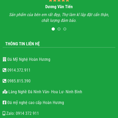
Bùi Quốc Trung
thận,
Anh đã đi xem rất nhiều những công trình lăng mộ đá, hầu
hết mọi công trình không thấy sự sắc sảo, tinh tế, họ chỉ làm
lăng mộ đá cho có, không quan tâm đến thẩm mỹ và chất
lượng.
THÔNG TIN LIÊN HỆ
Đá Mỹ Nghệ Hoàn Hương
0914.372.911
0985.815.390
Làng Nghề Đá Ninh Vân- Hoa Lư- Ninh Bình
Đá mỹ nghệ cao cấp Hoàn Hương