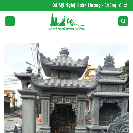
Bỏ
Đá Mỹ Nghệ Hoàn Hương
- Chúng tôi chuyên 
qua
nội
dung