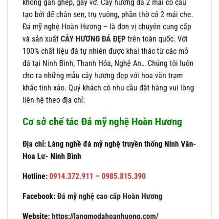
không gắn ghép, gãy vỡ. Cây hương đá 2 mái có cấu
tạo bởi đế chân sen, trụ vuông, phần thờ có 2 mái che.
Đá mỹ nghệ Hoàn Hương – là đơn vị chuyên cung cấp
và sản xuất
CÂY HƯƠNG ĐÁ ĐẸP
trên toàn quốc. Với
100% chất liệu đá tự nhiên được khai thác từ các mỏ
đá tại Ninh Bình, Thanh Hóa, Nghệ An… Chúng tôi luôn
cho ra những mẫu cây hương đẹp với hoa văn trạm
khắc tinh xảo. Quý khách có nhu cầu đặt hàng vui lòng
liên hệ theo địa chỉ:
Cơ sở chế tác Đá mỹ nghệ Hoàn Hương
Địa chỉ: Làng nghề đá mỹ nghệ truyền thống Ninh Vân-
Hoa Lư- Ninh Bình
Hotline:
0914.372.911 – 0985.815.390
Facebook:
Đá mỹ nghệ cao cấp Hoàn Hương
Website:
https://langmodahoanhuong.com/