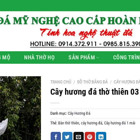
G MỘ
NHÀ THỜ HỌ
SẢN PHẨM
CÔNG TRÌN
TRANG CHỦ
/
ĐỒ THỜ BẰNG ĐÁ
/
CÂY HƯƠNG Đ
Cây hương đá thờ thiên 03
Danh mục:
Cây Hương Đá
Thẻ:
Bàn thờ thiên
,
cây hương đá
,
Cây hương đá 1 mái