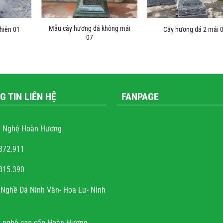
Mẫu cây hương đá không mái
hiên 01
Cây hương đá 2 mái 
07
G TIN LIÊN HỆ
FANPAGE
 Nghệ Hoàn Hương
372.911
815.390
ễn văn trọng
Nghề Đá Ninh Vân- Hoa Lư- Ninh
à sự tài hoa của người
h rất hoan hỉ khi công
 nghệ cao cấp Hoàn Hương