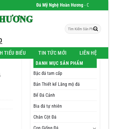
Đá Mỹ Nghệ Hoàn Hương
- Chúng tôi chuyên phân phối 
Tìm
kiếm:
H TIỂU BIỂU
TIN TỨC MỚI
LIÊN HỆ
DANH MỤC SẢN PHẨM
Bậc đá tam cấp
Á
Bản Thiết kế Lăng mộ đá
Bể Đá Cảnh
Bia đá tự nhiên
Chân Cột Đá
Con Giống Đá