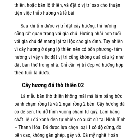
thiên, hoặc bán lộ thiên, và đặt ở vị trí sao cho thuận
tiện việc thắp hương và lễ bái.
Sau khi tìm được vị trí đặt cây hương, thì hướng
cũng rất quan trọng với gia chủ. Hướng phải hợp tuổi
với gia chủ để mang lại tài lộc cho gia đình. Tuy nhiên
vì cây hương ở dạng lộ thiên nên có bốn phương- tám
hướng vì vậy việc đặt vị trí cũng không quá cầu kỳ như
đặt ban thờ trong nhà. Chỉ cần vị trí đẹp và hướng hợp
theo tuổi là được.
Cây hương đá thờ thiên 02
Là mẫu bàn thờ thiên không mái mà làm bằng bức
bành chạm rồng lá và 2 ngai rồng 2 bên. Cây hương đá
có đế sen, trụ đỡ hình vuông chạm tứ quý. Làm bằng
chất liệu đá xanh đen tự nhiên có xuất sứ tại Ninh Bình
– Thanh Hóa. Đá được lựa chọn loại 1 có độ cứng, độ
bền cao, không gắn ghép, gãy vỡ. Đá mỹ nghệ Hoàn