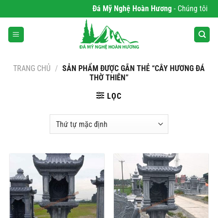
Bỏ
Đá Mỹ Nghệ Hoàn Hương
- Chúng tôi chu
qua
nội
dung
TRANG CHỦ
/
SẢN PHẨM ĐƯỢC GẮN THẺ “CÂY HƯƠNG ĐÁ
THỜ THIÊN”
LỌC