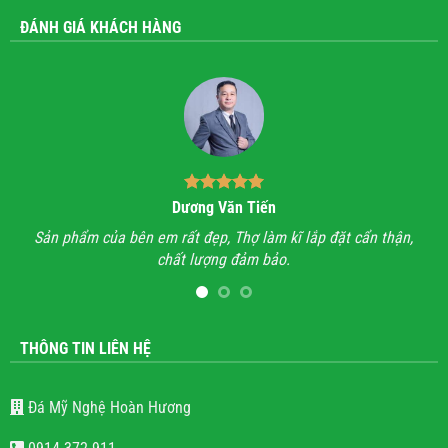
ĐÁNH GIÁ KHÁCH HÀNG
Dương Văn Tiến
n hỉ
Sản phẩm của bên em rất đẹp, Thợ làm kĩ lắp đặt cẩn thận,
A
chất lượng đảm bảo.
hết
l
THÔNG TIN LIÊN HỆ
Đá Mỹ Nghệ Hoàn Hương