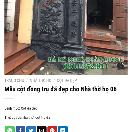
TRANG CHỦ
/
NHÀ THỜ HỌ
/
CỘT ĐÁ ĐẸP
Mẫu cột đồng trụ đá đẹp cho Nhà thờ họ 06
Danh mục:
Cột đá đẹp
Thẻ:
cột đá nhà thờ
,
cột trụ đá