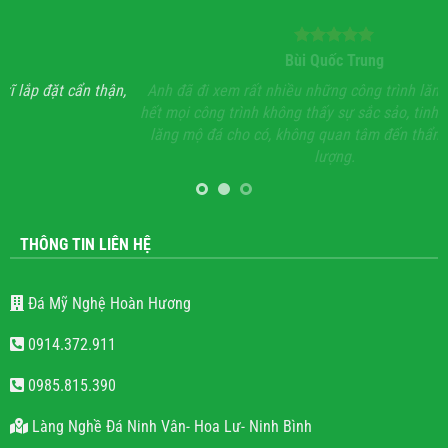
Bùi Quốc Trung
ận,
Anh đã đi xem rất nhiều những công trình lăng mộ đá, hầu
Với
hết mọi công trình không thấy sự sắc sảo, tinh tế, họ chỉ làm
lăng mộ đá cho có, không quan tâm đến thẩm mỹ và chất
lượng.
THÔNG TIN LIÊN HỆ
Đá Mỹ Nghệ Hoàn Hương
0914.372.911
0985.815.390
Làng Nghề Đá Ninh Vân- Hoa Lư- Ninh Bình