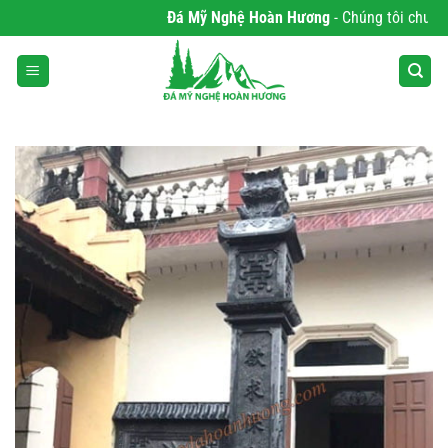
Bỏ
Đá Mỹ Nghệ Hoàn Hương
- Chúng tôi chuyên p
qua
nội
dung