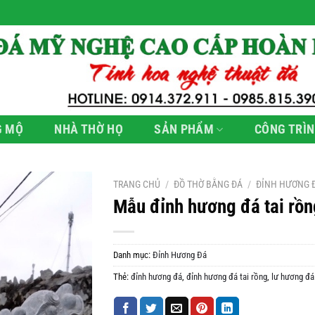
G MỘ
NHÀ THỜ HỌ
SẢN PHẨM
CÔNG TRÌN
TRANG CHỦ
/
ĐỒ THỜ BẰNG ĐÁ
/
ĐỈNH HƯƠNG 
Mẫu đỉnh hương đá tai rồn
Danh mục:
Đỉnh Hương Đá
Thẻ:
đỉnh hương đá
,
đỉnh hương đá tai rồng
,
lư hương đá