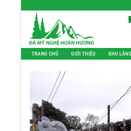
Bỏ
qua
nội
dung
TRANG CHỦ
GIỚI THIỆU
KHU LĂN