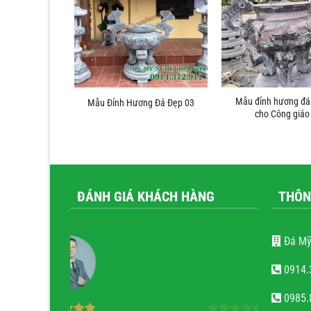
Mẫu đỉnh hương đá
g Đá Đẹp 04
Mẫu Đỉnh Hương Đá Đẹp 03
cho Công giáo
ĐÁNH GIÁ KHÁCH HÀNG
THÔN
Đá Mỹ
0914.
0985.