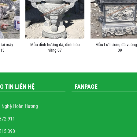
 tai mây
Mẫu đỉnh hương đá, đỉnh hóa
Mẫu Lư hương đá vuông
 13
vàng 07
09
G TIN LIÊN HỆ
FANPAGE
 Nghệ Hoàn Hương
372.911
815.390