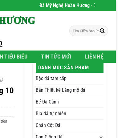
Đá Mỹ Nghệ Hoàn Hương
- Chúng tôi chuyên phân phối
Tìm
kiếm:
H TIỂU BIỂU
TIN TỨC MỚI
LIÊN HỆ
DANH MỤC SẢN PHẨM
Bậc đá tam cấp
ĐÁ
g 10
Bản Thiết kế Lăng mộ đá
Bể Đá Cảnh
Bia đá tự nhiên
 tròn
Chân Cột Đá
Con Giống Đá