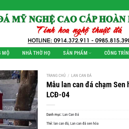
G MỘ
NHÀ THỜ HỌ
SẢN PHẨM
CÔNG TRÌN
TRANG CHỦ
/
LAN CAN ĐÁ
Mẫu lan can đá chạm Sen 
LCĐ-04
Danh mục:
Lan Can Đá
Thẻ:
lan can đá
,
Lan can đá sen hóa