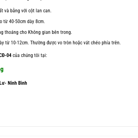
t và bằng với cột lan can.
ao từ 40-50cm dày 8cm.
ng thoáng cho Không gian bên trong.
dày từ 10-12cm. Thường được vo tròn hoặc vát chéo phía trên.
LCĐ-04
của chúng tôi tại:
ng
Lư- Ninh Bình