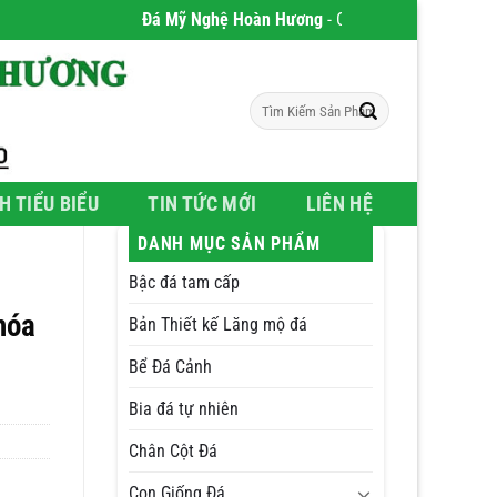
Đá Mỹ Nghệ Hoàn Hương
- Chúng tôi chuyên phân phối
Tìm
kiếm:
H TIỂU BIỂU
TIN TỨC MỚI
LIÊN HỆ
DANH MỤC SẢN PHẨM
Bậc đá tam cấp
hóa
Bản Thiết kế Lăng mộ đá
Bể Đá Cảnh
Bia đá tự nhiên
Chân Cột Đá
Con Giống Đá