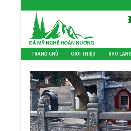
Bỏ
qua
nội
dung
TRANG CHỦ
GIỚI THIỆU
KHU LĂN