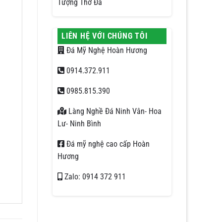
Tượng Thờ Đá
LIÊN HỆ VỚI CHÚNG TÔI
Đá Mỹ Nghệ Hoàn Hương
0914.372.911
0985.815.390
Làng Nghề Đá Ninh Vân- Hoa
Lư- Ninh Bình
Đá mỹ nghệ cao cấp Hoàn
Hương
Zalo: 0914 372 911