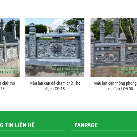
m chữ thọ
Mẫu lan can đá chạm chữ Thọ
Mẫu lan can thông phong
-23
đẹp LCĐ-18
sen đẹp LCĐ-08
G TIN LIÊN HỆ
FANPAGE