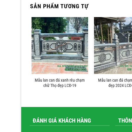
SẢN PHẨM TƯƠNG TỰ
xanh rêu chạm
Mẫu lan can đá xanh rêu chạm
Mẫu lan can đá chạ
LCĐ-15
chữ Thọ đẹp LCĐ-19
đẹp 2024 LCĐ
ĐÁNH GIÁ KHÁCH HÀNG
THÔN