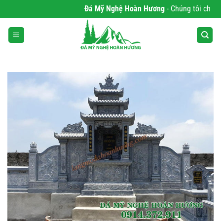
Bỏ
Đá Mỹ Nghệ Hoàn Hương
- Chúng tôi chuyên 
qua
nội
dung