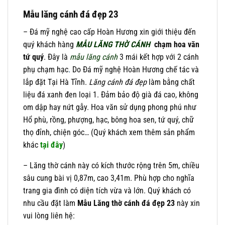
Mẫu lăng cánh đá đẹp 23
– Đá mỹ nghệ cao cấp Hoàn Hương xin giới thiệu đến
quý khách hàng
MẪU LĂNG THỜ CÁNH
chạm hoa văn
tứ quý
. Đây là
mẫu lăng cánh
3 mái kết hợp với 2 cánh
phụ chạm hạc
.
Do Đá mỹ nghệ Hoàn Hương chế tác và
lắp đặt Tại Hà Tĩnh.
Lăng cánh đá đẹp
làm bằng chất
liệu đá xanh đen loại 1. Đảm bảo độ già đá cao, không
om dập hay nứt gẫy. Hoa văn sử dụng phong phú như
Hổ phù, rồng, phượng, hạc, bông hoa sen, tứ quý, chữ
thọ đỉnh, chiện góc… (Quý khách xem thêm sản phẩm
khác
tại đây
)
– Lăng thờ cánh này có kích thước rộng trên 5m, chiều
sâu cung bài vị 0,87m, cao 3,41m. Phù hợp cho nghĩa
trang gia đình có diện tích vừa và lớn. Quý khách có
nhu cầu đặt làm
Mẫu Lăng thờ cánh đá đẹp 23
này xin
vui lòng liên hệ: