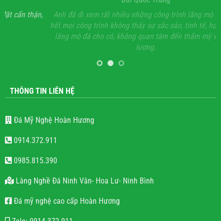
ận,
Anh đã đi xem rất nhiều những công trình lăng mộ đá, hầu
Vớ
hết mọi công trình không thấy sự sắc sảo, tinh tế, họ chỉ làm
lăng mộ đá cho có, không quan tâm đến thẩm mỹ và chất
lượng.
THÔNG TIN LIÊN HỆ
Đá Mỹ Nghệ Hoàn Hương
0914.372.911
0985.815.390
Làng Nghề Đá Ninh Vân- Hoa Lư- Ninh Bình
Đá mỹ nghệ cao cấp Hoàn Hương