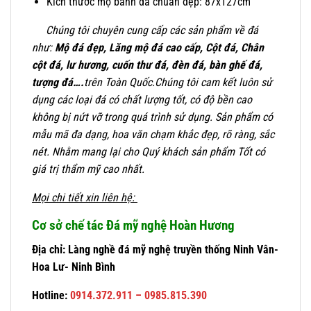
Kích thước mộ bành đá chuẩn đẹp: 87x127cm
Chúng tôi chuyên cung cấp các sản phẩm về đá
như:
Mộ đá đẹp
,
Lăng mộ đá cao cấp
, Cột đá,
Chân
cột đá
, lư hương,
cuốn thư đá
, đèn đá, bàn ghế đá,
tượng đá….
trên Toàn Quốc.Chúng tôi cam kết luôn sử
dụng các loại đá có chất lượng tốt, có độ bền cao
không bị nứt vỡ trong quá trình sử dụng. Sản phẩm có
mẫu mã đa dạng, hoa văn chạm khắc đẹp, rõ ràng, sắc
nét. Nhằm mang lại cho Quý khách sản phẩm Tốt có
giá trị thẩm mỹ cao nhất.
Mọi chi tiết xin liên hệ:
Cơ sở chế tác Đá mỹ nghệ Hoàn Hương
Địa chỉ: Làng nghề đá mỹ nghệ truyền thống Ninh Vân-
Hoa Lư- Ninh Bình
Hotline:
0914.372.911 – 0985.815.390