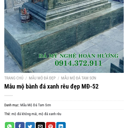
TRANG CHỦ
/
MẪU MỘ ĐÁ ĐẸP
/
MẪU MỘ ĐÁ TAM SƠN
Mẫu mộ bành đá xanh rêu đẹp MĐ-52
Danh mục:
Mẫu Mộ Đá Tam Sơn
Thẻ:
mộ đá không mái
,
mộ đá xanh rêu