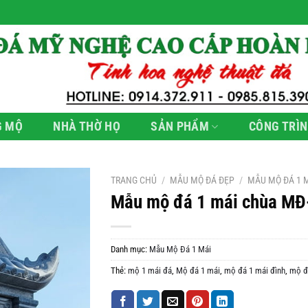
G MỘ
NHÀ THỜ HỌ
SẢN PHẨM
CÔNG TRÌN
TRANG CHỦ
/
MẪU MỘ ĐÁ ĐẸP
/
MẪU MỘ ĐÁ 1 
Mẫu mộ đá 1 mái chùa MĐ
Danh mục:
Mẫu Mộ Đá 1 Mái
Thẻ:
mộ 1 mái đá
,
Mộ đá 1 mái
,
mộ đá 1 mái đình
,
mộ đ