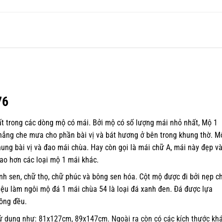
76
t trong các dòng mộ có mái. Bởi mộ có số lượng mái nhỏ nhất, Mộ 1
nắng che mưa cho phần bài vị và bát hương ở bên trong khung thờ. M
ung bài vị và đao mái chùa. Hay còn gọi là mái chữ A, mái này đẹp v
ao hơn các loại mộ 1 mái khác.
ánh sen, chữ thọ, chữ phúc và bông sen hóa. Cột mộ được đi bởi nẹp ch
iệu làm ngôi mộ đá 1 mái chùa 54 là loại đá xanh đen. Đá được lựa
đồng đều.
 dụng như: 81x127cm, 89x147cm. Ngoài ra còn có các kích thước kh