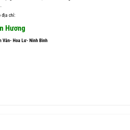
.
 địa chỉ:
àn Hương
h Vân- Hoa Lư- Ninh Bình