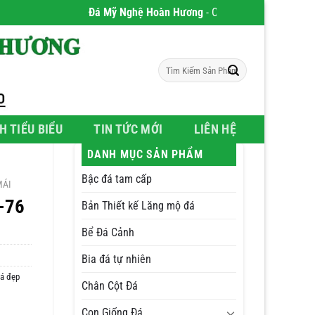
Đá Mỹ Nghệ Hoàn Hương
- Chúng tôi chuyên phân phối 
Tìm
kiếm:
H TIỂU BIỂU
TIN TỨC MỚI
LIÊN HỆ
DANH MỤC SẢN PHẨM
Bậc đá tam cấp
MÁI
-76
Bản Thiết kế Lăng mộ đá
Bể Đá Cảnh
Bia đá tự nhiên
á đẹp
Chân Cột Đá
Con Giống Đá