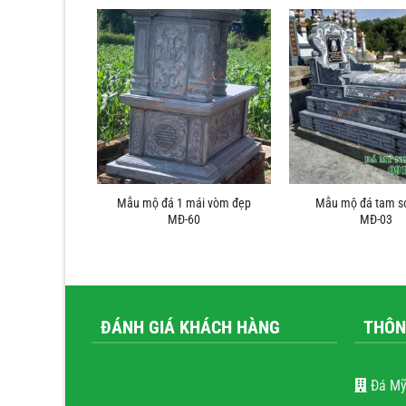
h rêu 1 mái
Mẫu mộ đá 1 mái vòm đẹp
Mẫu mộ đá tam s
Đ-41
MĐ-60
MĐ-03
ĐÁNH GIÁ KHÁCH HÀNG
THÔN
Đá Mỹ