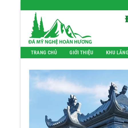
Bỏ
qua
nội
dung
TRANG CHỦ
GIỚI THIỆU
KHU LĂN