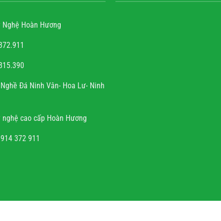
 Nghệ Hoàn Hương
372.911
815.390
ễn văn trọng
Nghề Đá Ninh Vân- Hoa Lư- Ninh
à sự tài hoa của người
h rất hoan hỉ khi công
 nghệ cao cấp Hoàn Hương
đúng hẹn, chất lượng, uy
tín.
0914 372 911
NHAN.VN