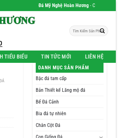
Đá Mỹ Nghệ Hoàn Hương
- Chúng tôi chuyên phân phối 
Tìm
kiếm:
H TIỂU BIỂU
TIN TỨC MỚI
LIÊN HỆ
DANH MỤC SẢN PHẨM
Bậc đá tam cấp
ĐÁ
Bản Thiết kế Lăng mộ đá
Bể Đá Cảnh
Bia đá tự nhiên
Chân Cột Đá
Con Giống Đá