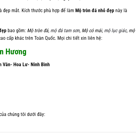
à đẹp mắt. Kích thước phù hợp để làm
Mộ tròn đá nhỏ đẹp
này là
đẹp
bao gồm:
Mộ tròn đá,
mộ đá tam sơn
, Mộ có mái,
mộ lục giác
, mộ
o cấp khác trên Toàn Quốc. Mọi chi tiết xin liên hệ:
àn Hương
h Vân- Hoa Lư- Ninh Bình
ủa chúng tôi dưới đây: