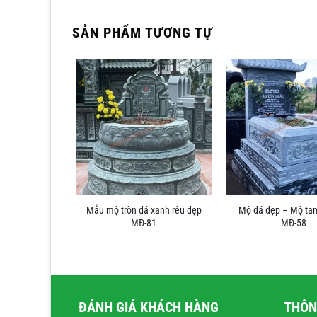
SẢN PHẨM TƯƠNG TỰ
Mẫu mộ tròn đá xanh rêu đẹp
Mộ đá đẹp – Mộ ta
rắng MĐ-29
MĐ-81
MĐ-58
ĐÁNH GIÁ KHÁCH HÀNG
THÔN