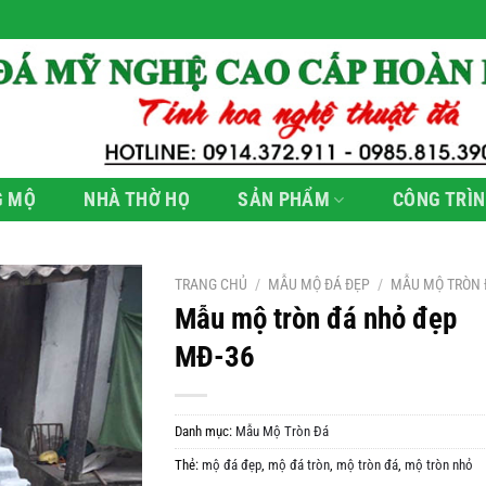
G MỘ
NHÀ THỜ HỌ
SẢN PHẨM
CÔNG TRÌN
TRANG CHỦ
/
MẪU MỘ ĐÁ ĐẸP
/
MẪU MỘ TRÒN 
Mẫu mộ tròn đá nhỏ đẹp
MĐ-36
Danh mục:
Mẫu Mộ Tròn Đá
Thẻ:
mộ đá đẹp
,
mộ đá tròn
,
mộ tròn đá
,
mộ tròn nhỏ