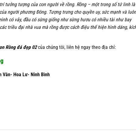
rí tưởng tượng của con người về rồng. Rồng – một trong số tứ linh là
ưa của người phương Đông. Tượng trưng cho quyền uy, sức mạnh và luô
mình có vảy, đầu có sừng giống như sừng hươu có nhiều tài như bay
 các triều đại nhà vua mà rồng được cách điệu thể hiện hình dáng, kíc
on Rồng đá đẹp 02
của chúng tôi, liên hệ ngay theo địa chỉ:
ng
h Vân- Hoa Lư- Ninh Bình