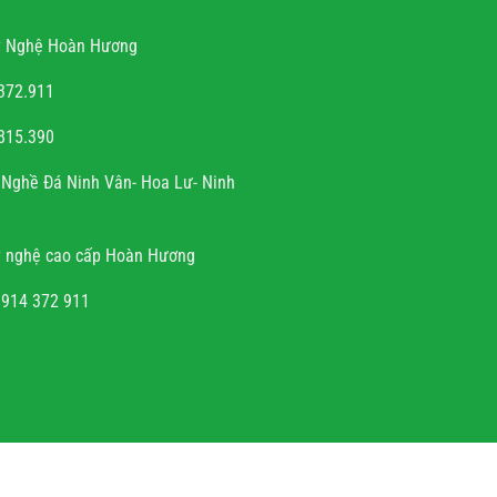
 Nghệ Hoàn Hương
372.911
815.390
ễn văn trọng
Nghề Đá Ninh Vân- Hoa Lư- Ninh
à sự tài hoa của người
h rất hoan hỉ khi công
 nghệ cao cấp Hoàn Hương
đúng hẹn, chất lượng, uy
tín.
0914 372 911
NHAN.VN