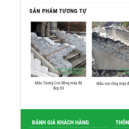
SẢN PHẨM TƯƠNG TỰ
Mẫu Tượng Con Rồng mây đá
hà thờ họ 04
Mẫu con rồng mây đ
đẹp 03
ĐÁNH GIÁ KHÁCH HÀNG
THÔN