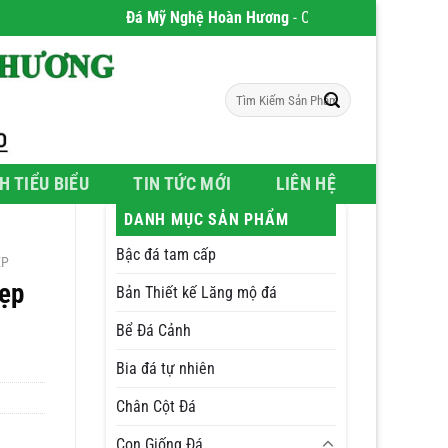
Đá Mỹ Nghệ Hoàn Hương
- Chúng tôi chuyên phân phố
Tìm
kiếm:
H TIỂU BIỂU
TIN TỨC MỚI
LIÊN HỆ
DANH MỤC SẢN PHẨM
Bậc đá tam cấp
ẸP
ẹp
Bản Thiết kế Lăng mộ đá
Bể Đá Cảnh
Bia đá tự nhiên
Chân Cột Đá
Con Giống Đá