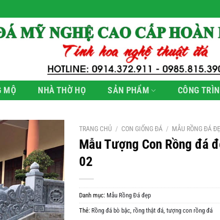
G MỘ
NHÀ THỜ HỌ
SẢN PHẨM
CÔNG TRÌN
TRANG CHỦ
/
CON GIỐNG ĐÁ
/
MẪU RỒNG ĐÁ Đ
Mẫu Tượng Con Rồng đá đ
02
Danh mục:
Mẫu Rồng Đá đẹp
Thẻ:
Rồng đá bò bậc
,
rồng thật đá
,
tượng con rồng đá