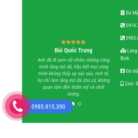
Đá Mỹ
0914.
0985.
ăn Tiến
Bùi Quốc Trung
nguy
Làng 
Bình
 em rất đẹp, Thợ
Anh đã đi xem rất nhiều những công
Với cái tâm v
 thận, chất lượng
trình lăng mộ đá, hầu hết mọi công
thợ. Gia đìn
Đá mỹ
bảo.
trình không thấy sự sắc sảo, tinh tế,
việc về đích 
họ chỉ làm lăng mộ đá cho có, không
Zalo: 
quan tâm đến thẩm mỹ và chất
lượng.
0985.815.390
Copyright 2026 ©
Đá Mỹ Nghệ Hoàn Hương - Thiết Kế Bởi:
MA