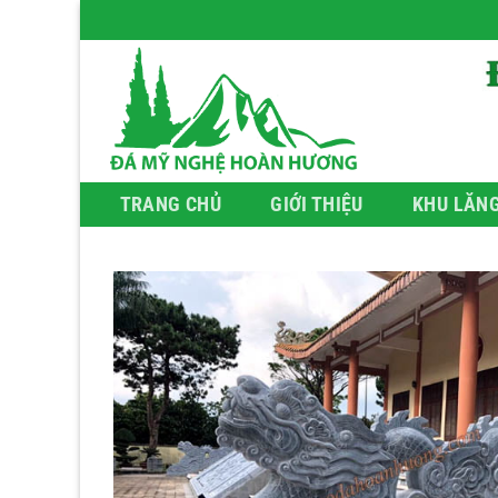
Bỏ
qua
nội
dung
TRANG CHỦ
GIỚI THIỆU
KHU LĂN