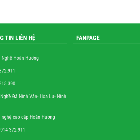
G TIN LIÊN HỆ
FANPAGE
 Nghệ Hoàn Hương
372.911
815.390
ễn văn trọng
Nghề Đá Ninh Vân- Hoa Lư- Ninh
và sự tài hoa của người
h rất hoan hỉ khi công
 nghệ cao cấp Hoàn Hương
đúng hẹn, chất lượng, uy
tín.
0914 372 911