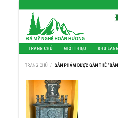
Bỏ
qua
nội
dung
TRANG CHỦ
GIỚI THIỆU
KHU LĂN
TRANG CHỦ
/
SẢN PHẨM ĐƯỢC GẮN THẺ “BÀN 