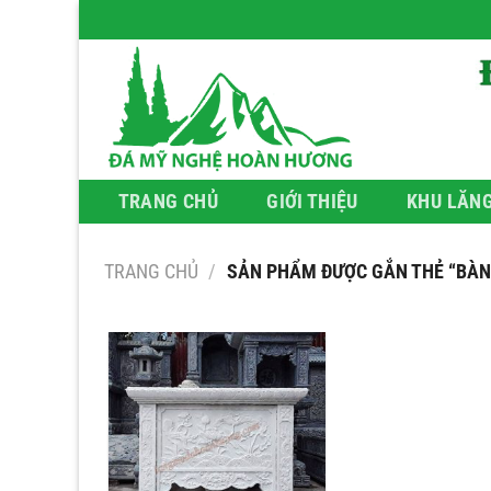
Bỏ
qua
nội
dung
TRANG CHỦ
GIỚI THIỆU
KHU LĂN
TRANG CHỦ
/
SẢN PHẨM ĐƯỢC GẮN THẺ “BÀN