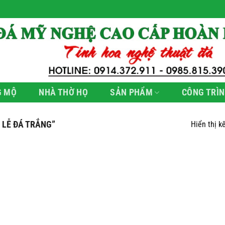
G MỘ
NHÀ THỜ HỌ
SẢN PHẨM
CÔNG TRÌN
 LỄ ĐÁ TRẮNG”
Hiển thị k