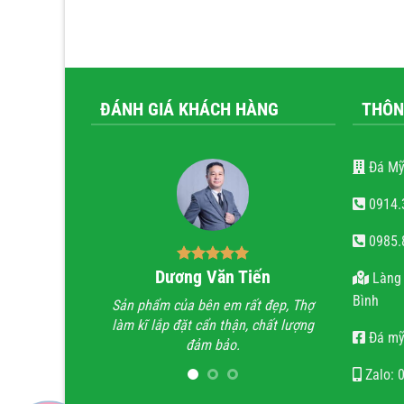
ĐÁNH GIÁ KHÁCH HÀNG
THÔN
Đá Mỹ
0914.
0985.
ăn trọng
Dương Văn Tiến
Bùi
Làng 
Bình
tài hoa của người
Sản phẩm của bên em rất đẹp, Thợ
Anh đã đi xe
 hoan hỉ khi công
làm kĩ lắp đặt cẩn thận, chất lượng
trình lăng m
Đá mỹ
ẹn, chất lượng, uy
đảm bảo.
trình không t
n.
họ chỉ làm lă
Zalo: 
quan tâm 