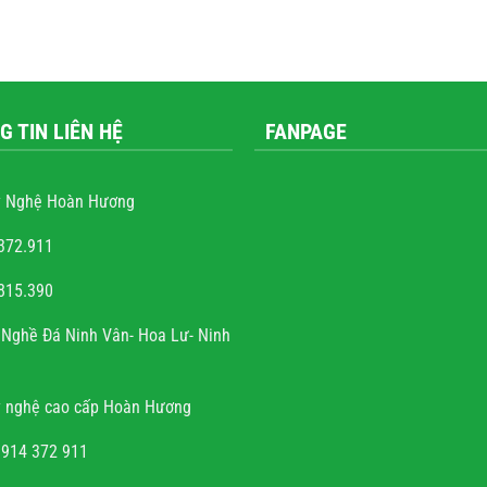
G TIN LIÊN HỆ
FANPAGE
 Nghệ Hoàn Hương
372.911
815.390
 Quốc Trung
Nghề Đá Ninh Vân- Hoa Lư- Ninh
m rất nhiều những công
ộ đá, hầu hết mọi công
 nghệ cao cấp Hoàn Hương
hấy sự sắc sảo, tinh tế,
ng mộ đá cho có, không
0914 372 911
đến thẩm mỹ và chất