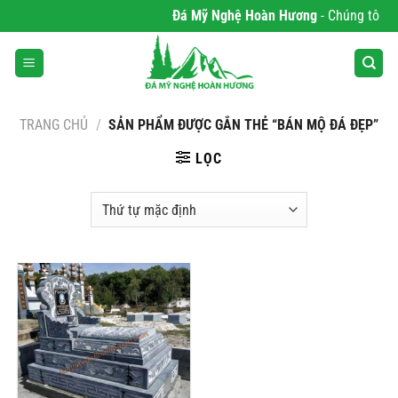
Bỏ
Đá Mỹ Nghệ Hoàn Hương
- Chúng tôi ch
qua
nội
dung
TRANG CHỦ
/
SẢN PHẨM ĐƯỢC GẮN THẺ “BÁN MỘ ĐÁ ĐẸP”
LỌC