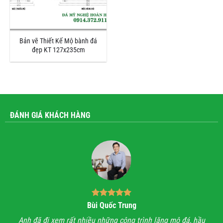
Bản vẽ Thiết Kế Mộ bành đá
đẹp KT 127x235cm
ĐÁNH GIÁ KHÁCH HÀNG
Bùi Quốc Trung
ận,
Anh đã đi xem rất nhiều những công trình lăng mộ đá, hầu
Với