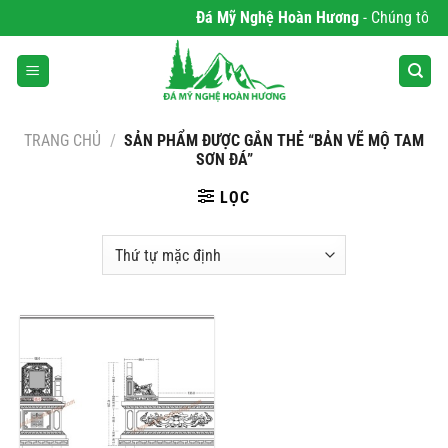
Bỏ
Đá Mỹ Nghệ Hoàn Hương
- Chúng tôi ch
qua
nội
dung
TRANG CHỦ
/
SẢN PHẨM ĐƯỢC GẮN THẺ “BẢN VẼ MỘ TAM
SƠN ĐÁ”
LỌC