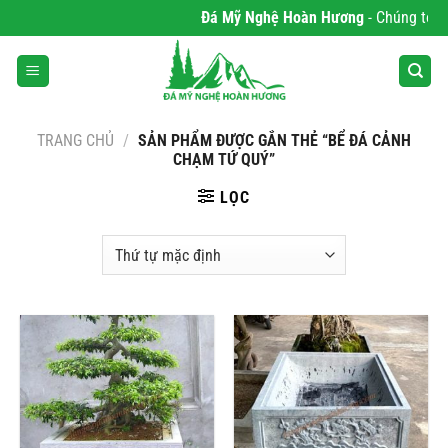
Bỏ
Đá Mỹ Nghệ Hoàn Hương
- Chúng tôi ch
qua
nội
dung
TRANG CHỦ
/
SẢN PHẨM ĐƯỢC GẮN THẺ “BỂ ĐÁ CẢNH
CHẠM TỨ QUÝ”
LỌC