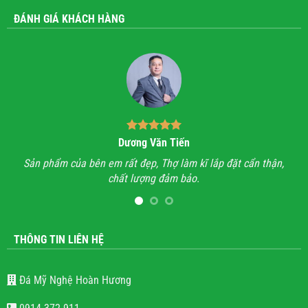
ĐÁNH GIÁ KHÁCH HÀNG
Dương Văn Tiến
n hỉ
Sản phẩm của bên em rất đẹp, Thợ làm kĩ lắp đặt cẩn thận,
A
chất lượng đảm bảo.
hết
l
THÔNG TIN LIÊN HỆ
Đá Mỹ Nghệ Hoàn Hương