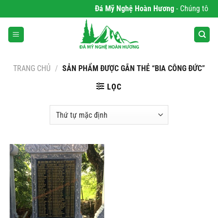
Bỏ
Đá Mỹ Nghệ Hoàn Hương
- Chúng tôi ch
qua
nội
dung
TRANG CHỦ
/
SẢN PHẨM ĐƯỢC GẮN THẺ “BIA CÔNG ĐỨC”
LỌC