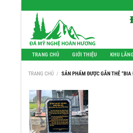
Bỏ
qua
nội
dung
TRANG CHỦ
GIỚI THIỆU
KHU LĂN
TRANG CHỦ
/
SẢN PHẨM ĐƯỢC GẮN THẺ “BIA 