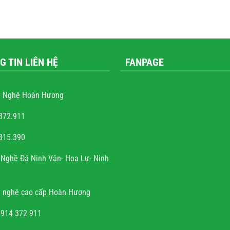
G TIN LIÊN HỆ
FANPAGE
 Nghệ Hoàn Hương
372.911
815.390
ễn văn trọng
Nghề Đá Ninh Vân- Hoa Lư- Ninh
và sự tài hoa của người
nh rất hoan hỉ khi công
 nghệ cao cấp Hoàn Hương
đúng hẹn, chất lượng, uy
tín.
0914 372 911