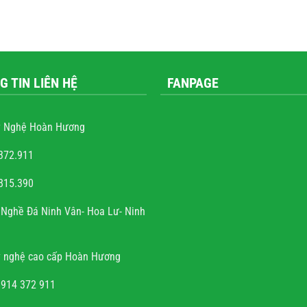
G TIN LIÊN HỆ
FANPAGE
 Nghệ Hoàn Hương
372.911
815.390
ễn văn trọng
Nghề Đá Ninh Vân- Hoa Lư- Ninh
à sự tài hoa của người
h rất hoan hỉ khi công
 nghệ cao cấp Hoàn Hương
đúng hẹn, chất lượng, uy
tín.
0914 372 911