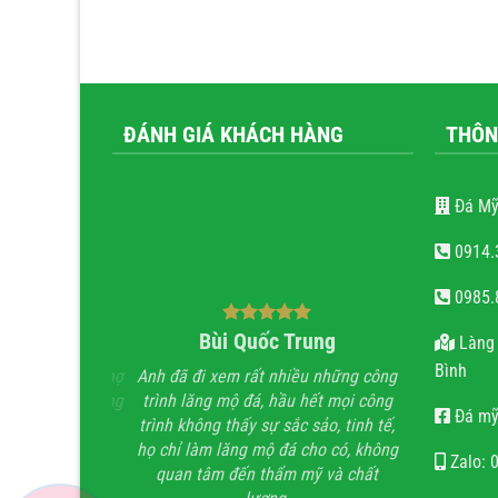
ĐÁNH GIÁ KHÁCH HÀNG
THÔN
Đá Mỹ
0914.
0985.
ăn Tiến
Bùi Quốc Trung
nguy
Làng 
Bình
 em rất đẹp, Thợ
Anh đã đi xem rất nhiều những công
Với cái tâm v
 thận, chất lượng
trình lăng mộ đá, hầu hết mọi công
thợ. Gia đìn
Đá mỹ
bảo.
trình không thấy sự sắc sảo, tinh tế,
việc về đích 
họ chỉ làm lăng mộ đá cho có, không
Zalo: 
quan tâm đến thẩm mỹ và chất