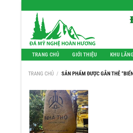
Bỏ
qua
nội
dung
TRANG CHỦ
GIỚI THIỆU
KHU LĂN
TRANG CHỦ
/
SẢN PHẨM ĐƯỢC GẮN THẺ “BIỂN 