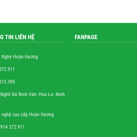
G TIN LIÊN HỆ
FANPAGE
 Nghệ Hoàn Hương
372.911
815.390
ễn văn trọng
Nghề Đá Ninh Vân- Hoa Lư- Ninh
và sự tài hoa của người
h rất hoan hỉ khi công
 nghệ cao cấp Hoàn Hương
đúng hẹn, chất lượng, uy
tín.
0914 372 911