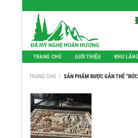
Bỏ
qua
nội
dung
TRANG CHỦ
GIỚI THIỆU
KHU LĂN
TRANG CHỦ
/
SẢN PHẨM ĐƯỢC GẮN THẺ “BỨC 