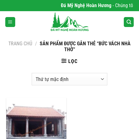
Bỏ
Đá Mỹ Nghệ Hoàn Hương
- Chúng tôi ch
qua
nội
dung
TRANG CHỦ
/
SẢN PHẨM ĐƯỢC GẮN THẺ “BỨC VÁCH NHÀ
THỜ”
LỌC