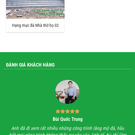
Hạng mục đá Nhà thờ họ 02
ĐÁNH GIÁ KHÁCH HÀNG
Bùi Quốc Trung
ận,
Anh đã đi xem rất nhiều những công trình lăng mộ đá, hầu
Với
hết mọi công trình không thấy sự sắc sảo, tinh tế, họ chỉ làm