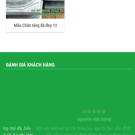
Mẫu Chân tảng đá đẹp 13
ĐÁNH GIÁ KHÁCH HÀNG
nguyễn văn trọng
, hầu
Với cái tâm và sự tài hoa của người thợ. Gia đình rất hoan hỉ
chỉ làm
khi công việc về đích đúng hẹn, chất lượng, uy tín.