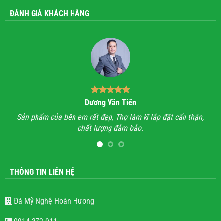
ĐÁNH GIÁ KHÁCH HÀNG
Dương Văn Tiến
n hỉ
Sản phẩm của bên em rất đẹp, Thợ làm kĩ lắp đặt cẩn thận,
A
chất lượng đảm bảo.
hết
l
THÔNG TIN LIÊN HỆ
Đá Mỹ Nghệ Hoàn Hương