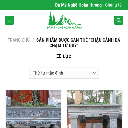
Bỏ
Đá Mỹ Nghệ Hoàn Hương
- Chúng tôi chu
qua
nội
dung
TRANG CHỦ
/
SẢN PHẨM ĐƯỢC GẮN THẺ “CHẬU CẢNH ĐÁ
CHẠM TỨ QUÝ”
LỌC