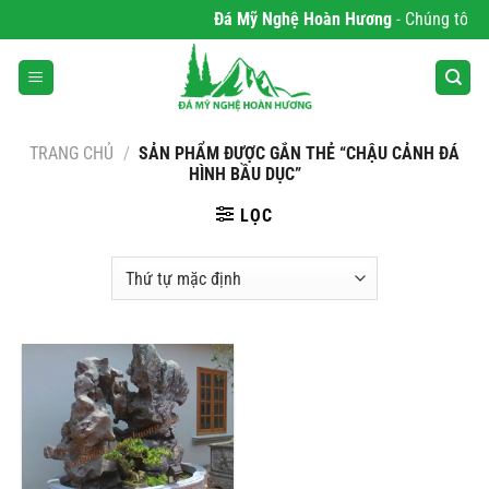
Bỏ
Đá Mỹ Nghệ Hoàn Hương
- Chúng tôi ch
qua
nội
dung
TRANG CHỦ
/
SẢN PHẨM ĐƯỢC GẮN THẺ “CHẬU CẢNH ĐÁ
HÌNH BẦU DỤC”
LỌC