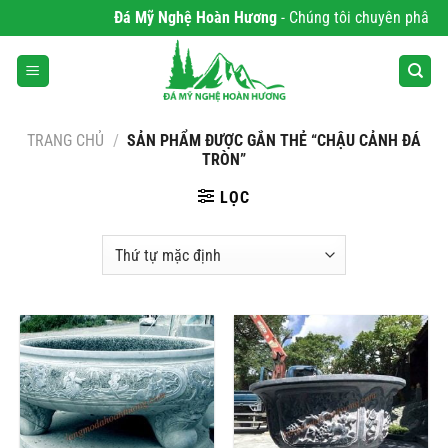
Bỏ
Đá Mỹ Nghệ Hoàn Hương
- Chúng tôi chuyên phân phố
qua
nội
dung
TRANG CHỦ
/
SẢN PHẨM ĐƯỢC GẮN THẺ “CHẬU CẢNH ĐÁ
TRÒN”
LỌC