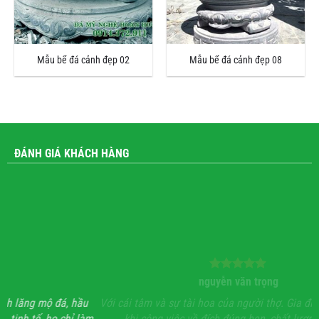
Mẫu bể đá cảnh đẹp 02
Mẫu bể đá cảnh đẹp 08
ĐÁNH GIÁ KHÁCH HÀNG
nguyễn văn trọng
, hầu
Với cái tâm và sự tài hoa của người thợ. Gia đình rất hoan hỉ
hỉ làm
khi công việc về đích đúng hẹn, chất lượng, uy tín.