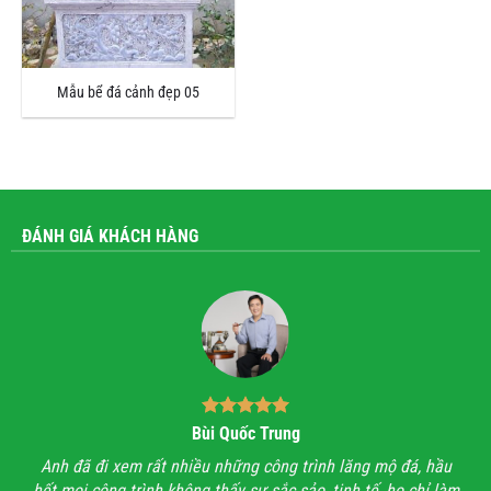
Mẫu bể đá cảnh đẹp 05
ĐÁNH GIÁ KHÁCH HÀNG
Bùi Quốc Trung
ận,
Anh đã đi xem rất nhiều những công trình lăng mộ đá, hầu
Với
hết mọi công trình không thấy sự sắc sảo, tinh tế, họ chỉ làm