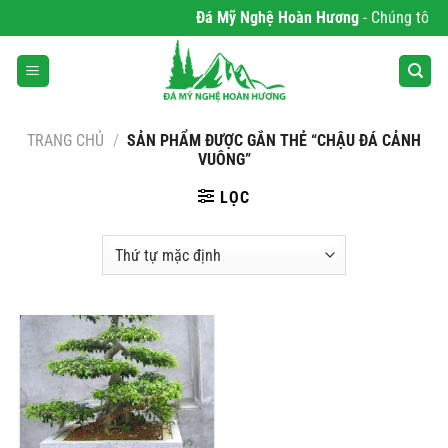
Bỏ
Đá Mỹ Nghệ Hoàn Hương
- Chúng tôi ch
qua
nội
dung
TRANG CHỦ
/
SẢN PHẨM ĐƯỢC GẮN THẺ “CHẬU ĐÁ CẢNH
VUÔNG”
LỌC