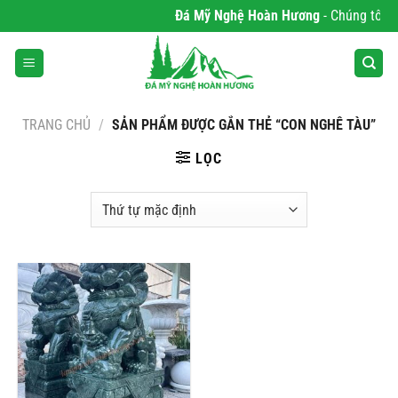
Bỏ
Đá Mỹ Nghệ Hoàn Hương
- Chúng tôi ch
qua
nội
dung
TRANG CHỦ
/
SẢN PHẨM ĐƯỢC GẮN THẺ “CON NGHÊ TÀU”
LỌC