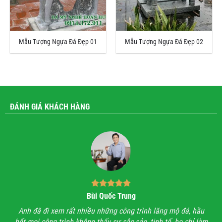
Mẫu Tượng Ngựa Đá Đẹp 01
Mẫu Tượng Ngựa Đá Đẹp 02
ĐÁNH GIÁ KHÁCH HÀNG
Bùi Quốc Trung
ận,
Anh đã đi xem rất nhiều những công trình lăng mộ đá, hầu
Với
hết mọi công trình không thấy sự sắc sảo, tinh tế, họ chỉ làm