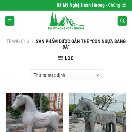
Bỏ
Đá Mỹ Nghệ Hoàn Hương
- Chúng tôi chu
qua
nội
dung
TRANG CHỦ
/
SẢN PHẨM ĐƯỢC GẮN THẺ “CON NGỰA BẰNG
ĐÁ”
LỌC