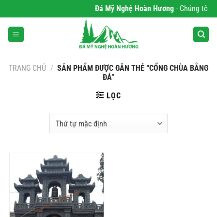
Bỏ
Đá Mỹ Nghệ Hoàn Hương
- Chúng tôi ch
qua
nội
dung
TRANG CHỦ
/
SẢN PHẨM ĐƯỢC GẮN THẺ “CỔNG CHÙA BẰNG
ĐÁ”
LỌC