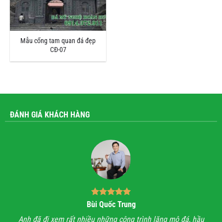
Mẫu cổng tam quan đá đẹp
CĐ-07
ĐÁNH GIÁ KHÁCH HÀNG
Bùi Quốc Trung
ận,
Anh đã đi xem rất nhiều những công trình lăng mộ đá, hầu
Với