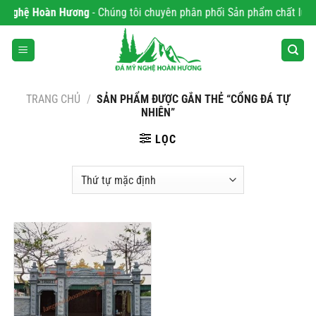
Bỏ
 Nghệ Hoàn Hương
- Chúng tôi chuyên phân phối Sản phẩm chất lượng 
qua
nội
dung
TRANG CHỦ
/
SẢN PHẨM ĐƯỢC GẮN THẺ “CỔNG ĐÁ TỰ
NHIÊN”
LỌC