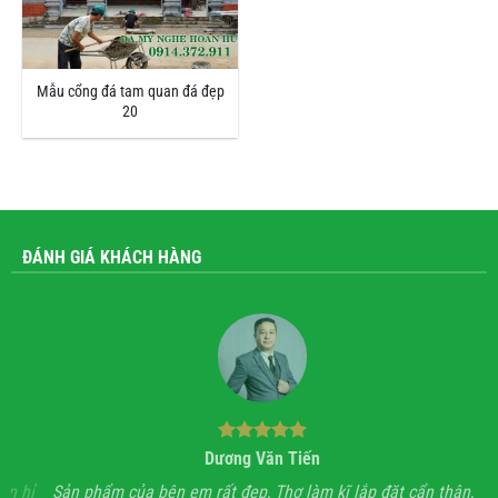
Mẫu cổng đá tam quan đá đẹp
20
ĐÁNH GIÁ KHÁCH HÀNG
Dương Văn Tiến
n hỉ
Sản phẩm của bên em rất đẹp, Thợ làm kĩ lắp đặt cẩn thận,
A