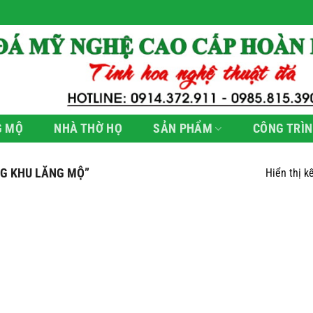
G MỘ
NHÀ THỜ HỌ
SẢN PHẨM
CÔNG TRÌN
G KHU LĂNG MỘ”
Hiển thị k