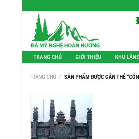
Bỏ
qua
nội
dung
TRANG CHỦ
GIỚI THIỆU
KHU LĂN
TRANG CHỦ
/
SẢN PHẨM ĐƯỢC GẮN THẺ “CỔN