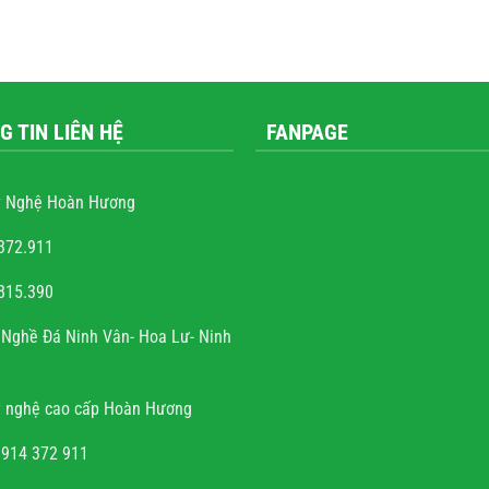
G TIN LIÊN HỆ
FANPAGE
 Nghệ Hoàn Hương
372.911
815.390
 Quốc Trung
Nghề Đá Ninh Vân- Hoa Lư- Ninh
m rất nhiều những công
ộ đá, hầu hết mọi công
 nghệ cao cấp Hoàn Hương
hấy sự sắc sảo, tinh tế,
ng mộ đá cho có, không
0914 372 911
đến thẩm mỹ và chất