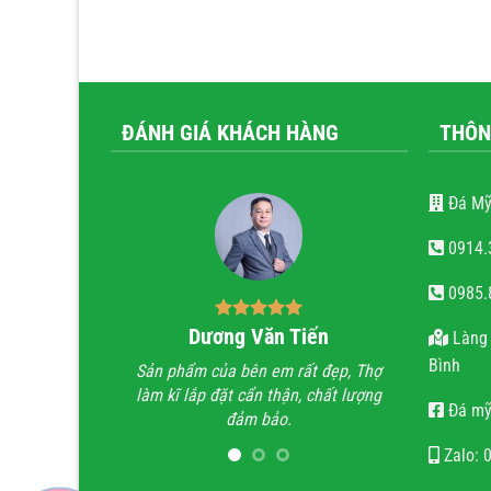
ĐÁNH GIÁ KHÁCH HÀNG
THÔN
Đá Mỹ
0914.
0985.
ăn trọng
Dương Văn Tiến
Bùi
Làng 
Bình
tài hoa của người
Sản phẩm của bên em rất đẹp, Thợ
Anh đã đi xe
 hoan hỉ khi công
làm kĩ lắp đặt cẩn thận, chất lượng
trình lăng m
Đá mỹ
ẹn, chất lượng, uy
đảm bảo.
trình không t
n.
họ chỉ làm lă
Zalo: 
quan tâm 