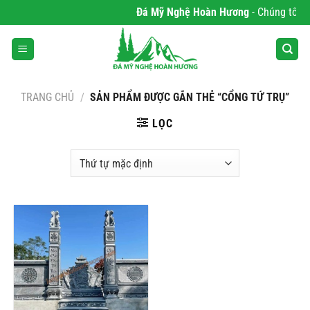
Bỏ
Đá Mỹ Nghệ Hoàn Hương
- Chúng tôi ch
qua
nội
dung
TRANG CHỦ
/
SẢN PHẨM ĐƯỢC GẮN THẺ “CỔNG TỨ TRỤ”
LỌC