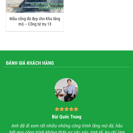
Mẫu cổng đá đẹp cho Khu lăng
mộ – Cổng tứ trụ 13
ĐÁNH GIÁ KHÁCH HÀNG
Bùi Quốc Trung
ận,
Anh đã đi xem rất nhiều những công trình lăng mộ đá, hầu
Với
hết mọi công trình không thấy sự sắc sảo, tinh tế, họ chỉ làm