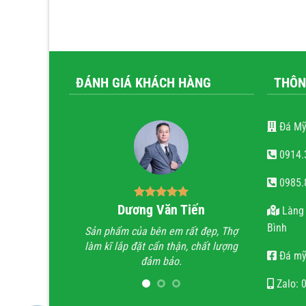
ĐÁNH GIÁ KHÁCH HÀNG
THÔN
Đá Mỹ
0914.
0985.
Dương Văn Tiến
Bùi Quốc T
Làng 
Bình
Sản phẩm của bên em rất đẹp, Thợ
Anh đã đi xem rất nh
làm kĩ lắp đặt cẩn thận, chất lượng
trình lăng mộ đá, hầ
Đá mỹ
đảm bảo.
trình không thấy sự sắ
họ chỉ làm lăng mộ đá
Zalo: 
quan tâm đến thẩm