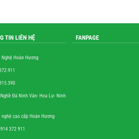
G TIN LIÊN HỆ
FANPAGE
 Nghệ Hoàn Hương
372.911
815.390
rung
nguyễn văn trọng
Nghề Đá Ninh Vân- Hoa Lư- Ninh
iều những công
Với cái tâm và sự tài hoa của người
u hết mọi công
thợ. Gia đình rất hoan hỉ khi công
 nghệ cao cấp Hoàn Hương
c sảo, tinh tế,
việc về đích đúng hẹn, chất lượng, uy
 cho có, không
tín.
0914 372 911
 mỹ và chất