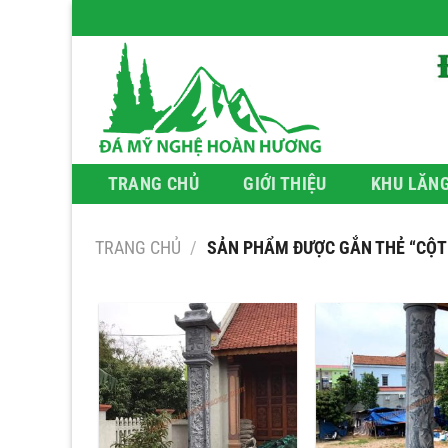
Bỏ
qua
nội
dung
TRANG CHỦ
GIỚI THIỆU
KHU LĂN
TRANG CHỦ
/
SẢN PHẨM ĐƯỢC GẮN THẺ “CỘT