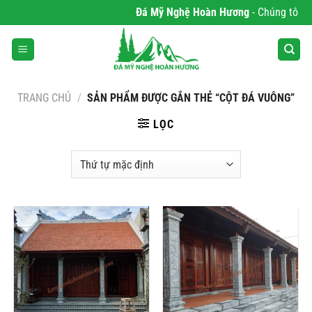
Bỏ
Đá Mỹ Nghệ Hoàn Hương
- Chúng tôi ch
qua
nội
dung
TRANG CHỦ
/
SẢN PHẨM ĐƯỢC GẮN THẺ “CỘT ĐÁ VUÔNG”
LỌC