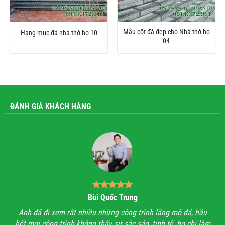
Mẫu cột đá đẹp cho Nhà thờ họ
Hạng mục đá nhà thờ họ 10
04
ĐÁNH GIÁ KHÁCH HÀNG
Bùi Quốc Trung
ận,
Anh đã đi xem rất nhiều những công trình lăng mộ đá, hầu
Với
hết mọi công trình không thấy sự sắc sảo, tinh tế, họ chỉ làm