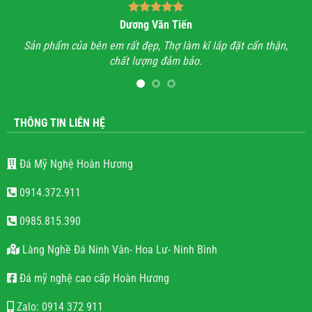
Dương Văn Tiến
n hỉ
Sản phẩm của bên em rất đẹp, Thợ làm kĩ lắp đặt cẩn thận,
A
chất lượng đảm bảo.
hết
l
THÔNG TIN LIÊN HỆ
Đá Mỹ Nghệ Hoàn Hương
0914.372.911
0985.815.390
Làng Nghề Đá Ninh Vân- Hoa Lư- Ninh Bình
Đá mỹ nghệ cao cấp Hoàn Hương
Zalo: 0914 372 911