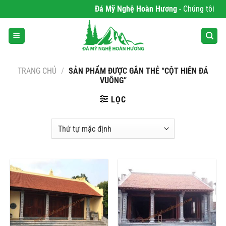
Bỏ
Đá Mỹ Nghệ Hoàn Hương
- Chúng tôi chuy
qua
nội
dung
TRANG CHỦ
/
SẢN PHẨM ĐƯỢC GẮN THẺ “CỘT HIÊN ĐÁ
VUÔNG”
LỌC