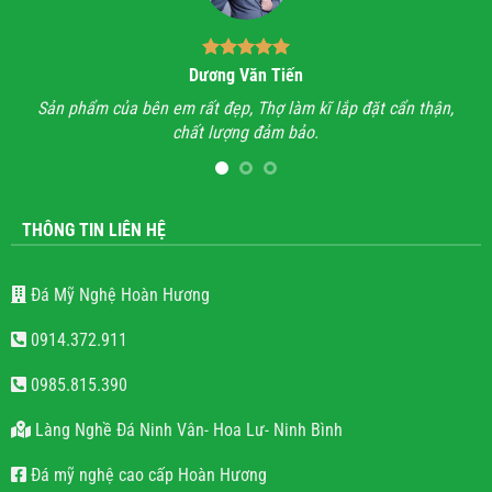
Dương Văn Tiến
n hỉ
Sản phẩm của bên em rất đẹp, Thợ làm kĩ lắp đặt cẩn thận,
A
chất lượng đảm bảo.
hết
l
THÔNG TIN LIÊN HỆ
Đá Mỹ Nghệ Hoàn Hương
0914.372.911
0985.815.390
Làng Nghề Đá Ninh Vân- Hoa Lư- Ninh Bình
Đá mỹ nghệ cao cấp Hoàn Hương