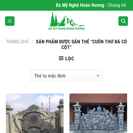
Bỏ
Đá Mỹ Nghệ Hoàn Hương
- Chúng tôi chuy
qua
nội
dung
TRANG CHỦ
/
SẢN PHẨM ĐƯỢC GẮN THẺ “CUỐN THƯ ĐÁ CÓ
CỘT”
LỌC