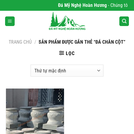
Bỏ
Đá Mỹ Nghệ Hoàn Hương
- Chúng tôi chu
qua
nội
dung
TRANG CHỦ
/
SẢN PHẨM ĐƯỢC GẮN THẺ “ĐÁ CHÂN CỘT”
LỌC