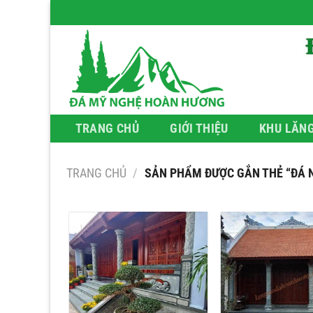
Bỏ
qua
nội
dung
TRANG CHỦ
GIỚI THIỆU
KHU LĂN
TRANG CHỦ
/
SẢN PHẨM ĐƯỢC GẮN THẺ “ĐÁ 