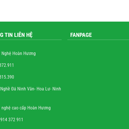
G TIN LIÊN HỆ
FANPAGE
 Nghệ Hoàn Hương
372.911
815.390
nguyễn văn trọng
Nghề Đá Ninh Vân- Hoa Lư- Ninh
ng
Với cái tâm và sự tài hoa của người
g
thợ. Gia đình rất hoan hỉ khi công
 nghệ cao cấp Hoàn Hương
,
việc về đích đúng hẹn, chất lượng, uy
ng
tín.
0914 372 911