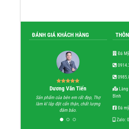
ĐÁNH GIÁ KHÁCH HÀNG
THÔN
Đá Mỹ
0914.
0985.
Dương Văn Tiến
Bùi Quốc Trung
Làng 
Bình
n phẩm của bên em rất đẹp, Thợ
Anh đã đi xem rất nhiều những cô
m kĩ lắp đặt cẩn thận, chất lượng
trình lăng mộ đá, hầu hết mọi côn
Đá mỹ
đảm bảo.
trình không thấy sự sắc sảo, tinh tế
họ chỉ làm lăng mộ đá cho có, khô
Zalo: 
quan tâm đến thẩm mỹ và chất