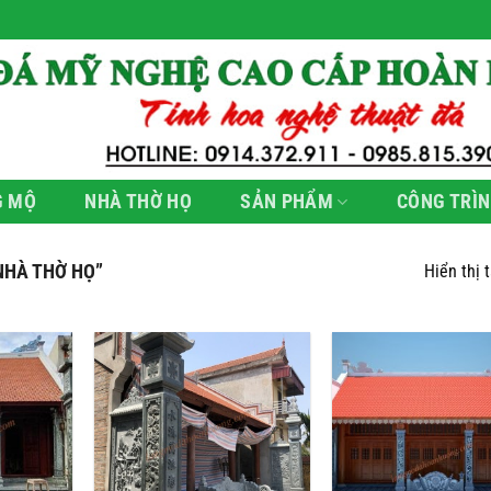
G MỘ
NHÀ THỜ HỌ
SẢN PHẨM
CÔNG TRÌN
NHÀ THỜ HỌ”
Hiển thị 