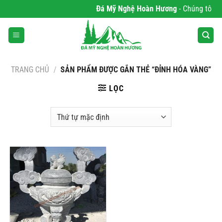
Bỏ
Đá Mỹ Nghệ Hoàn Hương
- Chúng tôi ch
qua
nội
dung
TRANG CHỦ
/
SẢN PHẨM ĐƯỢC GẮN THẺ “ĐỈNH HÓA VÀNG”
LỌC