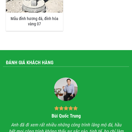
Mẫu đỉnh hương đá, đỉnh hóa
vàng 07
ĐÁNH GIÁ KHÁCH HÀNG
Bùi Quốc Trung
ận,
Anh đã đi xem rất nhiều những công trình lăng mộ đá, hầu
Với
hết mọi công trình không thấy sự sắc sảo, tinh tế, họ chỉ làm