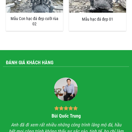
Mẫu Con hạc đá đẹp cưỡi rùa
Mẫu hạc đá đẹp 01
02
ĐÁNH GIÁ KHÁCH HÀNG
Bùi Quốc Trung
ận,
Anh đã đi xem rất nhiều những công trình lăng mộ đá, hầu
Với
hết mọi công trình không thấy sự sắc sảo, tinh tế, họ chỉ làm