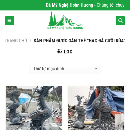
Bỏ
Đá Mỹ Nghệ Hoàn Hương
- Chúng tôi chuyên p
qua
nội
dung
TRANG CHỦ
/
SẢN PHẨM ĐƯỢC GẮN THẺ “HẠC ĐÁ CƯỠI RÙA”
LỌC