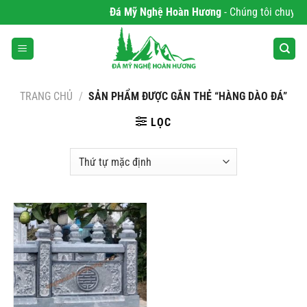
Bỏ
Đá Mỹ Nghệ Hoàn Hương
- Chúng tôi chuyên p
qua
nội
dung
TRANG CHỦ
/
SẢN PHẨM ĐƯỢC GẮN THẺ “HÀNG DÀO ĐÁ”
LỌC