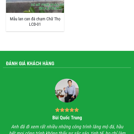
Mẫu lan can đá chạm Chữ Thọ
LCĐ-01
ĐÁNH GIÁ KHÁCH HÀNG
Bùi Quốc Trung
ận,
Anh đã đi xem rất nhiều những công trình lăng mộ đá, hầu
Với
hết mọi công trình không thấy sự sắc sảo, tinh tế, họ chỉ làm