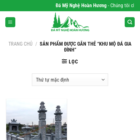
Bỏ
Đá Mỹ Nghệ Hoàn Hương
- Chúng tôi chuyê
qua
nội
dung
TRANG CHỦ
/
SẢN PHẨM ĐƯỢC GẮN THẺ “KHU MỘ ĐÁ GIA
ĐÌNH”
LỌC